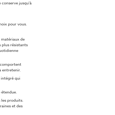
e conserve jusqu'à
hoix pour vous.
e matériaux de
s plus résistants
quotidienne
t comportent
 entretenir.
intégré qui
e étendue.
 les produits.
raines et des