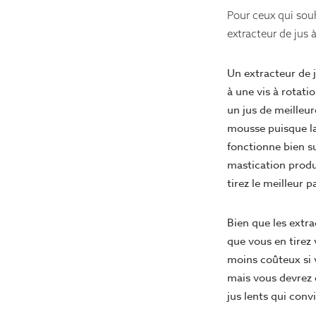
Pour ceux qui souh
extracteur de jus 
Un extracteur de j
à une vis à rotati
un jus de meilleur
mousse puisque la
fonctionne bien su
mastication produi
tirez le meilleur p
Bien que les extr
que vous en tirez
moins coûteux si 
mais vous devrez é
jus lents qui conv