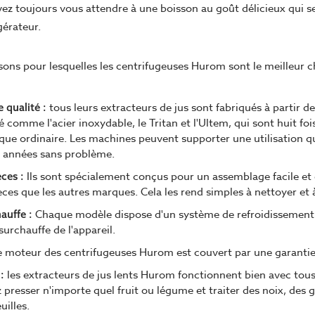
z toujours vous attendre à une boisson au goût délicieux qui s
gérateur.
sons pour lesquelles les centrifugeuses Hurom sont le meilleur c
tous leurs extracteurs de jus sont fabriqués à partir d
 qualité :
é comme l'acier inoxydable, le Tritan et l'Ultem, qui sont huit foi
ique ordinaire. Les machines peuvent supporter une utilisation 
 années sans problème.
Ils sont spécialement conçus pour un assemblage facile e
ces :
ces que les autres marques. Cela les rend simples à nettoyer et à
Chaque modèle dispose d'un système de refroidissement 
auffe :
urchauffe de l'appareil.
e moteur des centrifugeuses Hurom est couvert par une garanti
les extracteurs de jus lents Hurom fonctionnent bien avec tous
:
presser n'importe quel fruit ou légume et traiter des noix, des g
uilles.