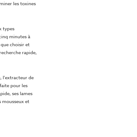
iminer les toxines
x types
 cinq minutes à
que choisir et
 recherche rapide,
 l'extracteur de
faite pour les
pide, ses lames
us mousseux et