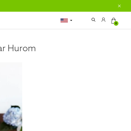
0
par Hurom