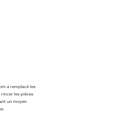
rom a remplacé les
 rincer les pièces
frant un moyen
us.