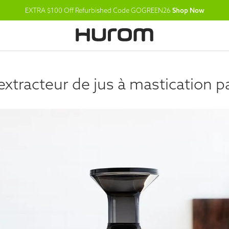
EXTRA $100 Off Refurbished Code GOGREEN26
Shop Now
 extracteur de jus à mastication 