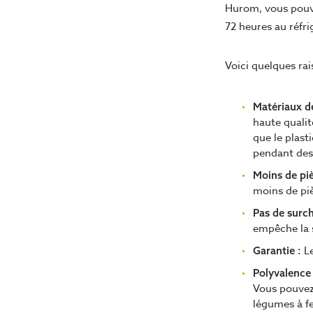
Hurom, vous pouve
72 heures au réfri
Voici quelques rai
Matériaux de
haute qualit
que le plast
pendant des
Moins de piè
moins de piè
Pas de surch
empêche la s
L
Garantie :
Polyvalence 
Vous pouvez 
légumes à fe