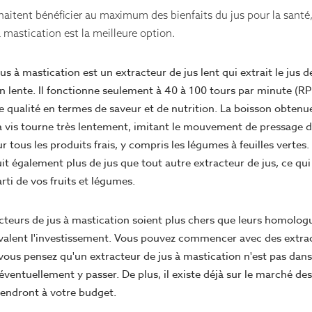
aitent bénéficier au maximum des bienfaits du jus pour la santé, l
à mastication est la meilleure option.
us à mastication est un extracteur de jus lent qui extrait le jus 
on lente. Il fonctionne seulement à 40 à 100 tours par minute (R
e qualité en termes de saveur et de nutrition. La boisson obtenu
 vis tourne très lentement, imitant le mouvement de pressage du 
r tous les produits frais, y compris les légumes à feuilles vertes. 
t également plus de jus que tout autre extracteur de jus, ce qui
arti de vos fruits et légumes.
acteurs de jus à mastication soient plus chers que leurs homolog
 valent l'investissement. Vous pouvez commencer avec des extrac
vous pensez qu'un extracteur de jus à mastication n'est pas dans
ventuellement y passer. De plus, il existe déjà sur le marché de
iendront à votre budget.